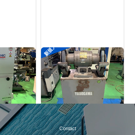
新規入荷
両頭グラインダー
淀川電機
メーカー
1.5M
FG-255T
形
式
-
年
式
Contact