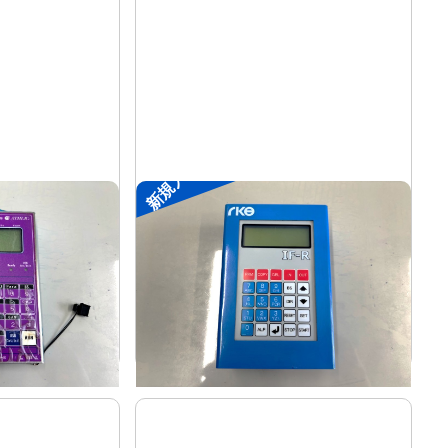
新規入荷
装置
ポータブル入出力装置
リック
菱電工機エンジニアリング
メーカー
IF-R
形
式
-
年
式