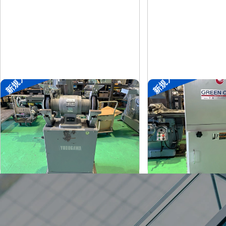
新規入荷
新規入荷
両頭グラインダー
集塵機
淀川電機
了生
メーカー
メーカー
FG-255T
RD100-1-
形
式
形
式
1990
2002
年
式
年
式