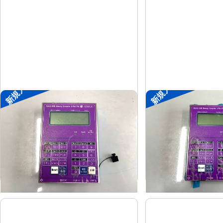
新規入荷
新規入荷
ポータブル入出力装置
ポータブル入出力
協立アスリック
協立アス
メーカー
メーカー
U-Port Pro
U-Port Pro
形
式
形
式
-
-
年
式
年
式