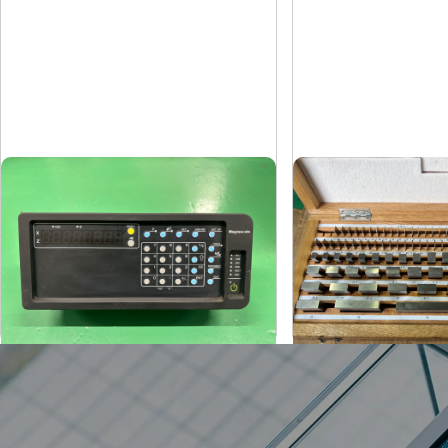
スケールカウンター
ブロックゲージ
ソニー
クロダ
メーカー
メーカー
LH71A-1
No.1
形
式
形
式
-
1987
年
式
年
式