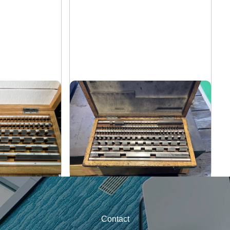
ブロックゲージ
クロダ
メーカー
-
形
式
-
年
式
Contact