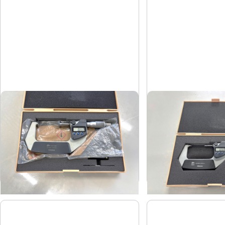
デジタル歯厚マイクロメータ
デジタルポイント
ミツトヨ
ミツトヨ
メーカー
メーカー
GMA-75MX
CPM30-5
形
式
形
式
-
-
年
式
年
式