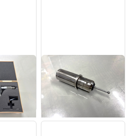
マイクロメータ
ポイントマスター
BIG
メーカー
0MJ
PMG-32
形
式
-
年
式