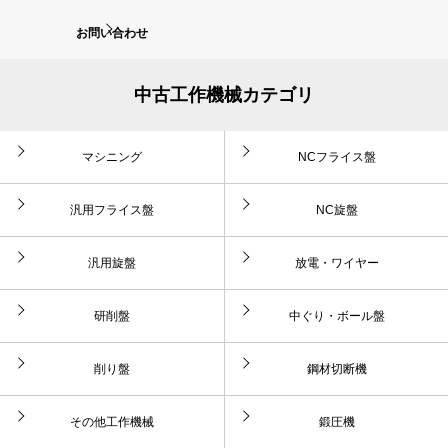
お問い合わせ
中古工作機械カテゴリ
マシニング
NCフライス盤
汎用フライス盤
NC旋盤
汎用旋盤
放電・ワイヤー
研削盤
中ぐり・ボール盤
削り盤
鋼材切断機
その他工作機械
鍛圧機