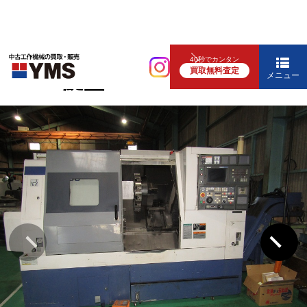
NC旋盤
40秒でカンタン
買取無料査定
12″NC旋盤
メニュー