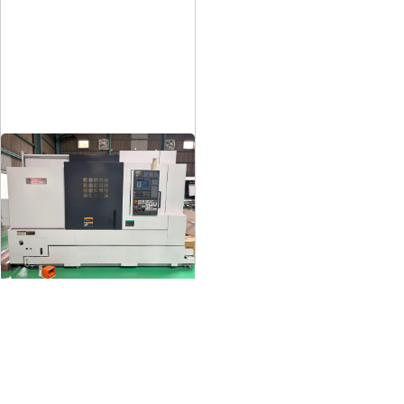
12″NC旋盤
メーカー
森精機
形
式
NL3000/700
年
式
2006