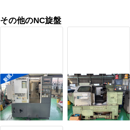
その他のNC旋盤
新規入荷
8″NC旋盤
8″NC旋盤
メーカー
オークマ
メーカー
オークマ
形
式
LB2500EX
形
式
LB-12
年
式
2008
年
式
1989