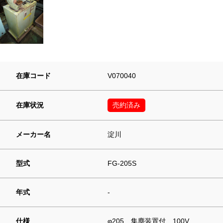
在庫コード
V070040
在庫状況
売約済み
メーカー名
淀川
型式
FG-205S
年式
-
仕様
φ205 集塵装置付 100V