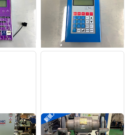
リック
菱電工機エンジニアリング
メーカー
IF-R
形
式
-
年
式
新規入荷
両頭グラインダー