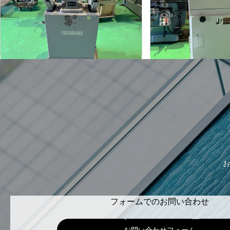
淀川電機
了生
メーカー
メーカー
FG-255T
RD100-1-
形
式
形
式
1990
2002
年
式
年
式
お
フォームでのお問い合わせ
お問い合わせフォーム