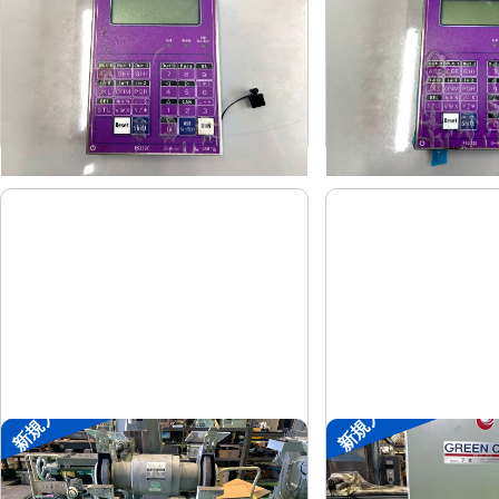
協立アスリック
協立アス
メーカー
メーカー
U-Port Pro
U-Port Pro
形
式
形
式
-
-
年
式
年
式
新規入荷
新規入荷
両頭グラインダー
集塵機