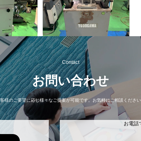
淀川電機
メーカー
1.5M
FG-255T
形
式
-
年
式
Contact
お問い合わせ
客様のご要望に応じ様々なご提案が可能です。
お気軽にご相談ください
お電話