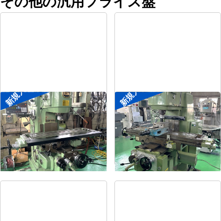
その他の汎用フライス盤
新規入荷
新規入荷
#2立フライス盤
#2立フライス盤
メーカー
平岡工業
メーカー
大隈豊和
形
式
MS-V
形
式
STM-2V
年
式
1993
年
式
1990