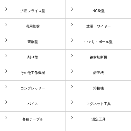
汎用フライス盤
NC旋盤
汎用旋盤
放電・ワイヤー
研削盤
中ぐり・ボール盤
削り盤
鋼材切断機
その他工作機械
鍛圧機
コンプレッサー
溶接機
バイス
マグネット工具
各種テーブル
測定工具