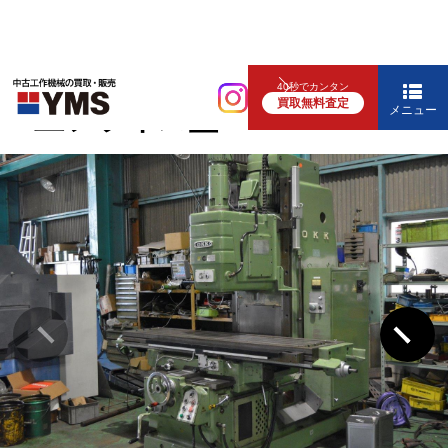
汎用フライス盤
40秒でカンタン
買取無料査定
#4立フライス盤
メニュー