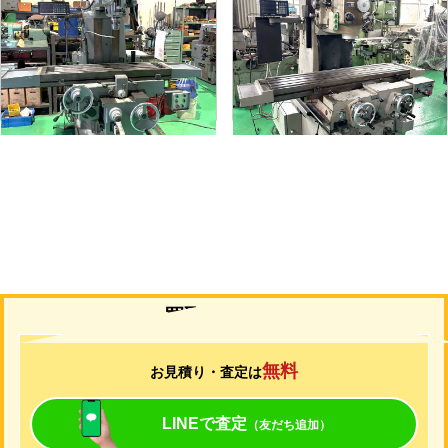
#1.5ラムフライス盤
#2立フライス盤
メーカー
静岡
メーカー
山崎技研
形
式
VHR-A
形
式
YZ-75
年
式
1989
年
式
1992
買取について
無料
お見積り・査定は
LINEで査定
（友だち追加）