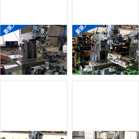
新規入荷
新規入荷
#2ラムフライス盤
#1ラムフライス盤
メーカー
静岡
メーカー
静岡
形
式
VHR-SD
形
式
ST-BC
年
式
-
年
式
-