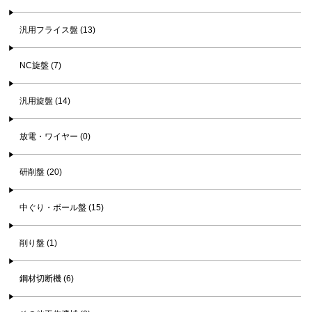
汎用フライス盤 (13)
NC旋盤 (7)
汎用旋盤 (14)
放電・ワイヤー (0)
研削盤 (20)
中ぐり・ボール盤 (15)
削り盤 (1)
鋼材切断機 (6)