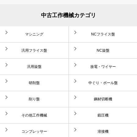
中古工作機械カテゴリ
マシニング
NCフライス盤
汎用フライス盤
NC旋盤
汎用旋盤
放電・ワイヤー
研削盤
中ぐり・ボール盤
削り盤
鋼材切断機
その他工作機械
鍛圧機
コンプレッサー
溶接機