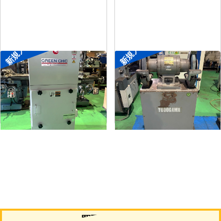
新規入荷
新規入荷
集塵機
両頭グラインダー
メーカー
了生
メーカー
淀川電機
形
式
RD100-1-1.5M
形
式
FG-255T
年
式
2002
年
式
-
買取について