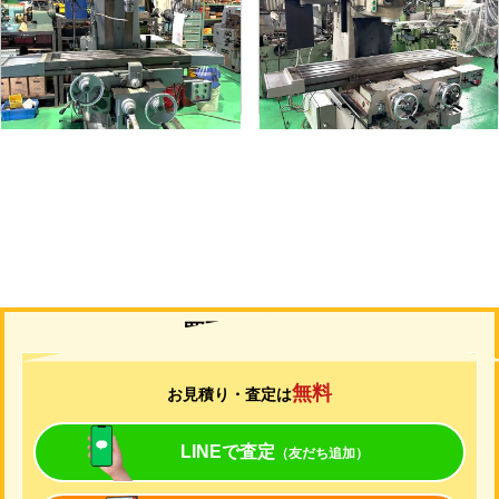
メーカー
静岡
メーカー
山崎技研
形
式
VHR-A
形
式
YZ-75
年
式
1989
年
式
1992
買取について
無料
お見積り・査定は
LINEで査定
（友だち追加）