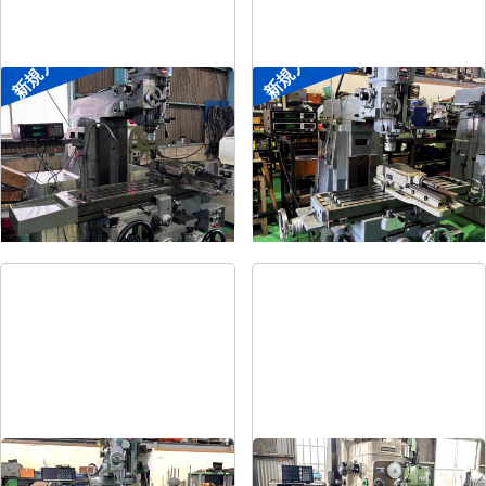
新規入荷
新規入荷
#2ラムフライス盤
#1ラムフライス盤
メーカー
静岡
メーカー
静岡
形
式
VHR-SD
形
式
ST-BC
年
式
-
年
式
-
#1.5ラムフライス盤
#2立フライス盤