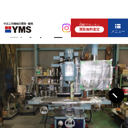
汎用フライス盤
40秒でカンタン
買取無料査定
#3立フライス盤
メニュー