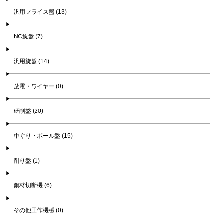
汎用フライス盤 (13)
NC旋盤 (7)
汎用旋盤 (14)
放電・ワイヤー (0)
研削盤 (20)
中ぐり・ボール盤 (15)
削り盤 (1)
鋼材切断機 (6)
その他工作機械 (0)