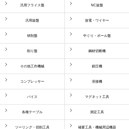
汎用フライス盤
NC旋盤
汎用旋盤
放電・ワイヤー
研削盤
中ぐり・ボール盤
削り盤
鋼材切断機
その他工作機械
鍛圧機
コンプレッサー
溶接機
バイス
マグネット工具
各種テーブル
測定工具
ツーリング・切削工具
補要工具・機械周辺機器