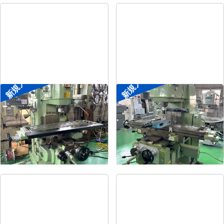
新規入荷
新規入荷
#2立フライス盤
#2立フライス盤
メーカー
平岡工業
メーカー
大隈豊和
形
式
MS-V
形
式
STM-2V
年
式
1993
年
式
1990