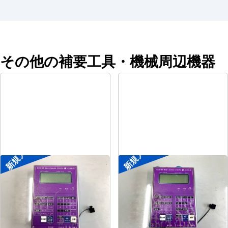
その他の補要工具・機械周辺機器
新規入荷
新規入荷
ポータブル入出力装置
ポータブル入出力装置
メーカー
協立アスリック
メーカー
協立アスリック
形
式
U-Port Pro
形
式
U-Port Pro
年
式
-
年
式
-