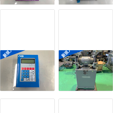
新規入荷
新規入荷
ポータブル入出力装置
両頭グラインダー
菱電工機エンジニアリ
メーカー
淀川電機
メーカー
ング
形
式
FG-255T
形
式
IF-R
年
式
1990
年
式
-