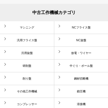
中古工作機械カテゴリ
マシニング
NCフライス盤
汎用フライス盤
NC旋盤
汎用旋盤
放電・ワイヤー
研削盤
中ぐり・ボール盤
削り盤
鋼材切断機
その他工作機械
鍛圧機
コンプレッサー
溶接機