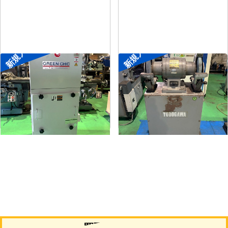
新規入荷
新規入荷
集塵機
両頭グラインダー
メーカー
了生
メーカー
淀川電機
形
式
RD100-1-1.5M
形
式
FG-255T
年
式
2002
年
式
-
買取について