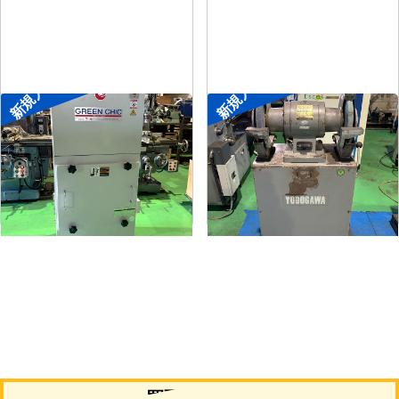
新規入荷
新規入荷
集塵機
両頭グラインダー
メーカー
了生
メーカー
淀川電機
形
式
RD100-1-1.5M
形
式
FG-255T
年
式
2002
年
式
-
買取について