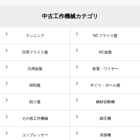
中古工作機械カテゴリ
マシニング
NCフライス盤
汎用フライス盤
NC旋盤
汎用旋盤
放電・ワイヤー
研削盤
中ぐり・ボール盤
削り盤
鋼材切断機
その他工作機械
鍛圧機
コンプレッサー
溶接機