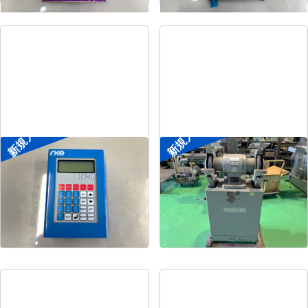
新規入荷
新規入荷
ポータブル入出力装置
両頭グラインダー
菱電工機エンジニアリ
メーカー
淀川電機
メーカー
ング
形
式
FG-255T
形
式
IF-R
年
式
1990
年
式
-