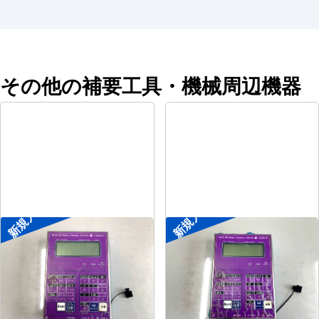
その他の補要工具・機械周辺機器
新規入荷
新規入荷
ポータブル入出力装置
ポータブル入出力装置
メーカー
協立アスリック
メーカー
協立アスリック
形
式
U-Port Pro
形
式
U-Port Pro
年
式
-
年
式
-