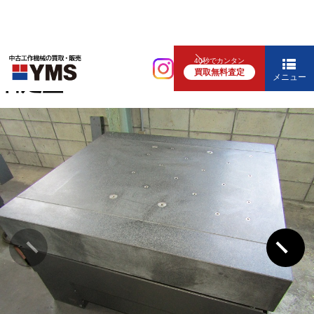
補要工具・機械周辺機器
40秒でカンタン
買取無料査定
石定盤
メニュー