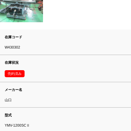
在庫コード
W430302
在庫状況
売約済み
メーカー名
山口
型式
YMV-1200SCⅡ