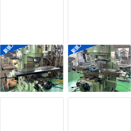
新規入荷
新規入荷
#2立フライス盤
#2立フライス盤
メーカー
平岡工業
メーカー
大隈豊和
形
式
MS-V
形
式
STM-2V
年
式
1993
年
式
1990