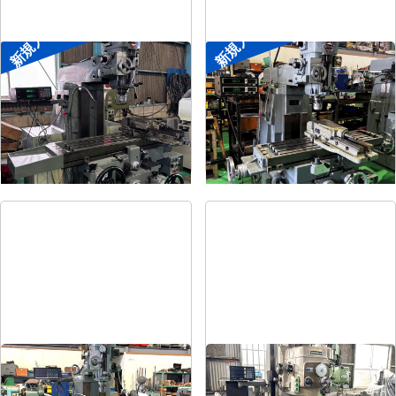
新規入荷
新規入荷
#2ラムフライス盤
#1ラムフライス盤
メーカー
静岡
メーカー
静岡
形
式
VHR-SD
形
式
ST-BC
年
式
-
年
式
-
#1.5ラムフライス盤
#2立フライス盤