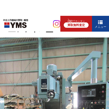
汎用フライス盤
40秒でカンタン
買取無料査定
#6立フライス盤
メニュー