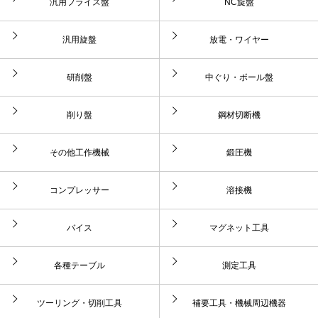
汎用フライス盤
NC旋盤
汎用旋盤
放電・ワイヤー
研削盤
中ぐり・ボール盤
削り盤
鋼材切断機
その他工作機械
鍛圧機
コンプレッサー
溶接機
バイス
マグネット工具
各種テーブル
測定工具
ツーリング・切削工具
補要工具・機械周辺機器