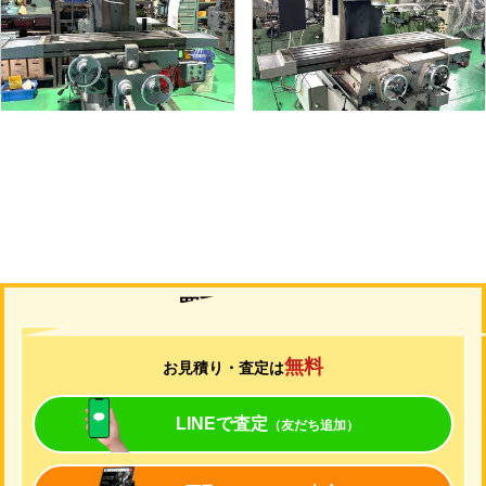
メーカー
静岡
メーカー
山崎技研
形
式
VHR-A
形
式
YZ-75
年
式
1989
年
式
1992
買取について
無料
お見積り・査定は
LINEで査定
（友だち追加）