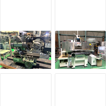
ドリル研削盤
平面研削盤
メーカー
飯田
メーカー
クロダ
形
式
YG-200F
形
式
GS-63PFⅡ
年
式
-
年
式
2015