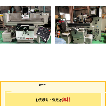
平面研削盤
平面研削盤
メーカー
岡本
メーカー
ユング
形
式
PSG-52DX
形
式
JF-420N
年
式
1997
年
式
2006
買取について
無料
お見積り・査定は