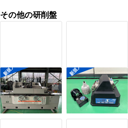
その他の研削盤
新規入荷
新規入荷
円筒研削盤
ドリル研削盤
メーカー
シギヤ精機
メーカー
ニシガキ
形
式
GP-30B-100H
形
式
ドリ研Xシンニング
年
式
1991
年
式
-