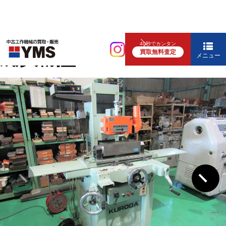
研削盤
40秒でカンタン
買取無料査定
成形研削盤
メニュー