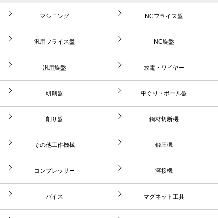
マシニング
NCフライス盤
汎用フライス盤
NC旋盤
汎用旋盤
放電・ワイヤー
研削盤
中ぐり・ボール盤
削り盤
鋼材切断機
その他工作機械
鍛圧機
コンプレッサー
溶接機
バイス
マグネット工具