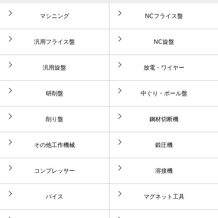
マシニング
NCフライス盤
汎用フライス盤
NC旋盤
汎用旋盤
放電・ワイヤー
研削盤
中ぐり・ボール盤
削り盤
鋼材切断機
その他工作機械
鍛圧機
コンプレッサー
溶接機
バイス
マグネット工具