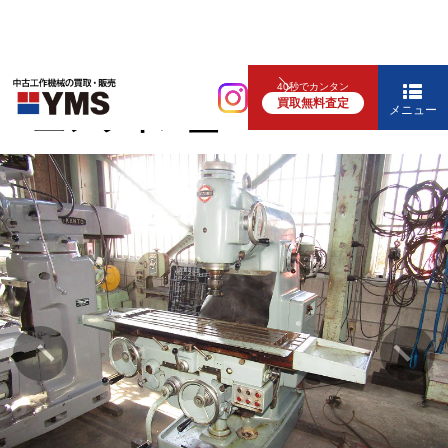
汎用フライス盤
40秒でカンタン
買取無料査定
#2立フライス盤
メニュー