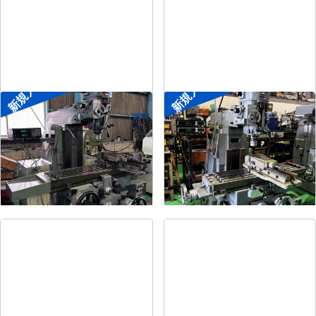
新規入荷
新規入荷
#2ラムフライス盤
#1ラムフライス盤
メーカー
静岡
メーカー
静岡
形
式
VHR-SD
形
式
ST-BC
年
式
-
年
式
-