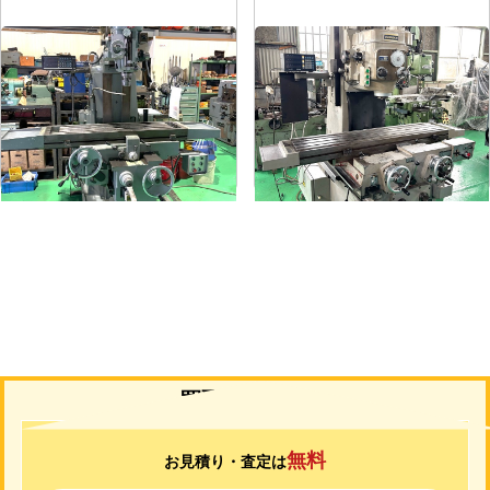
#1.5ラムフライス盤
#2立フライス盤
メーカー
静岡
メーカー
山崎技研
形
式
VHR-A
形
式
YZ-75
年
式
1989
年
式
1992
買取について
無料
お見積り・査定は