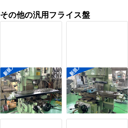
その他の汎用フライス盤
新規入荷
新規入荷
#2立フライス盤
#2立フライス盤
メーカー
平岡工業
メーカー
大隈豊和
形
式
MS-V
形
式
STM-2V
年
式
1993
年
式
1990