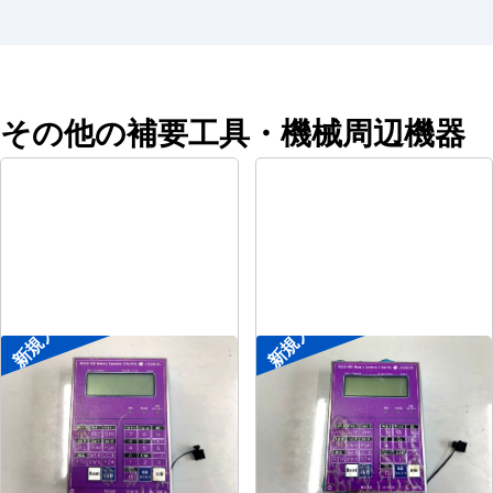
その他の補要工具・機械周辺機器
新規入荷
新規入荷
ポータブル入出力装置
ポータブル入出力装置
メーカー
協立アスリック
メーカー
協立アスリック
形
式
U-Port Pro
形
式
U-Port Pro
年
式
-
年
式
-