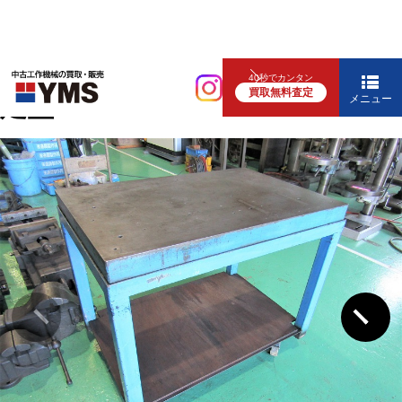
補要工具・機械周辺機器
40秒でカンタン
買取無料査定
定盤
メニュー