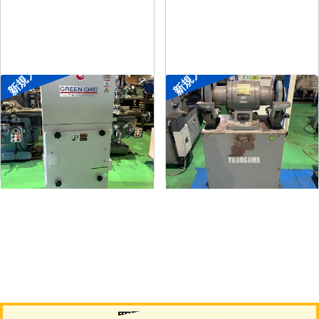
新規入荷
新規入荷
集塵機
両頭グラインダー
メーカー
了生
メーカー
淀川電機
形
式
RD100-1-1.5M
形
式
FG-255T
年
式
2002
年
式
-
買取について