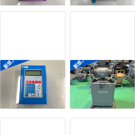
新規入荷
新規入荷
ポータブル入出力装置
両頭グラインダー
菱電工機エンジニアリ
メーカー
淀川電機
メーカー
ング
形
式
FG-255T
形
式
IF-R
年
式
1990
年
式
-