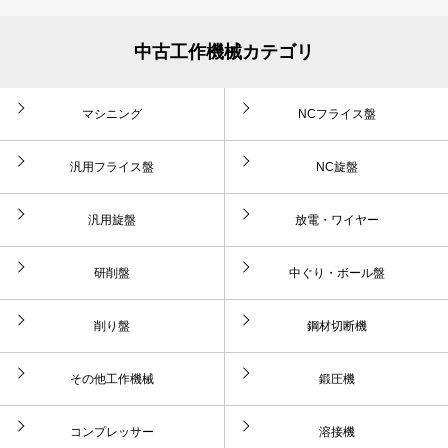
中古工作機械カテゴリ
マシニング
NCフライス盤
汎用フライス盤
NC旋盤
汎用旋盤
放電・ワイヤー
研削盤
中ぐり・ボール盤
削り盤
鋼材切断機
その他工作機械
鍛圧機
コンプレッサー
溶接機