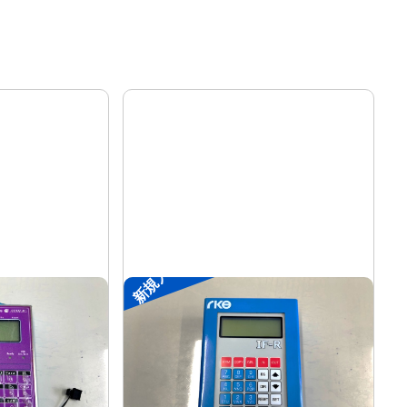
新規入荷
装置
ポータブル入出力装置
リック
菱電工機エンジニアリング
メーカー
IF-R
形
式