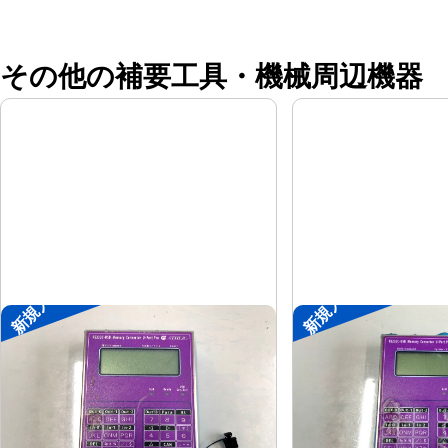
その他の補要工具・機械周辺機器
新規入荷
新規入荷
ポータブル入出力装置
ポータブル入出力
協立アスリック
協立アス
メーカー
メーカー
U-Port Pro
U-Port Pro
形
式
形
式