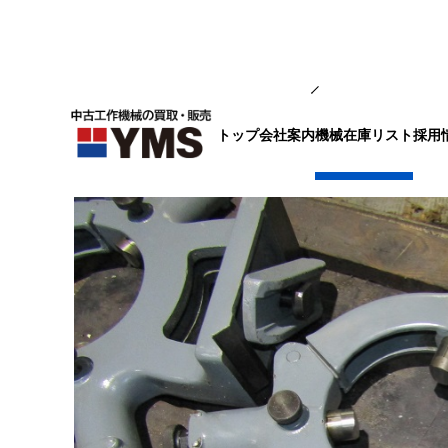
補要工具・機械周辺機器
トップ
会社案内
採用
機械在庫リスト
固定振れ止め