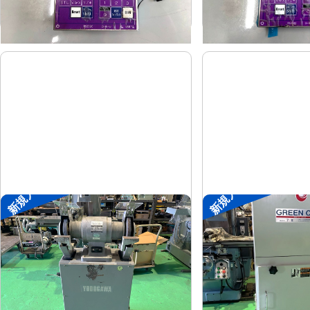
-
-
年
式
年
式
新規入荷
新規入荷
両頭グラインダー
集塵機
淀川電機
了生
メーカー
メーカー
FG-255T
RD100-1-
形
式
形
式
1990
2002
年
式
年
式