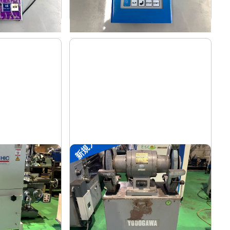
-
年
式
新規入荷
両頭グラインダー
淀川電機
メーカー
1.5M
FG-255T
形
式
-
年
式