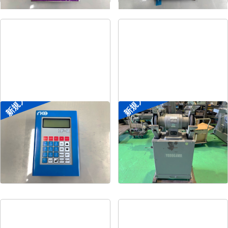
新規入荷
新規入荷
ポータブル入出力装置
両頭グラインダー
菱電工機エンジニアリ
メーカー
淀川電機
メーカー
ング
形
式
FG-255T
形
式
IF-R
年
式
1990
年
式
-