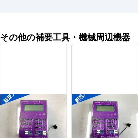
その他の補要工具・機械周辺機器
新規入荷
新規入荷
ポータブル入出力装置
ポータブル入出力装置
メーカー
協立アスリック
メーカー
協立アスリック
形
式
U-Port Pro
形
式
U-Port Pro
年
式
-
年
式
-