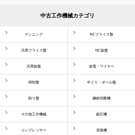
中古工作機械カテゴリ
マシニング
NCフライス盤
汎用フライス盤
NC旋盤
汎用旋盤
放電・ワイヤー
研削盤
中ぐり・ボール盤
削り盤
鋼材切断機
その他工作機械
鍛圧機
コンプレッサー
溶接機