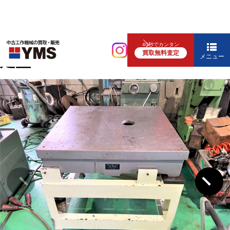
補要工具・機械周辺機器
40秒でカンタン
買取無料査定
定盤
メニュー