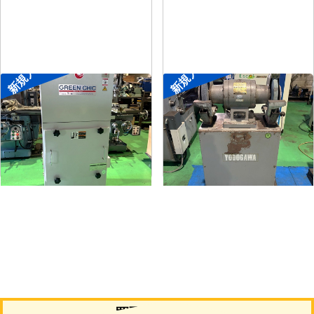
新規入荷
新規入荷
集塵機
両頭グラインダー
メーカー
了生
メーカー
淀川電機
形
式
RD100-1-1.5M
形
式
FG-255T
年
式
2002
年
式
-
買取について