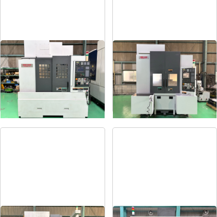
#5立マシニング
#4立マシニング
メーカー
森精機
メーカー
森精機
形
式
NV5000α1A/40
形
式
NV4000DCG
年
式
2008
年
式
2004