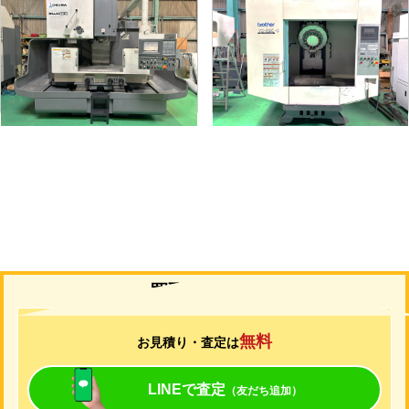
#5立マシニング
タッピングセンター
メーカー
オークマ
メーカー
ブラザー
形
式
MILLAC-561V
形
式
TC-S2C-O
年
式
2006
年
式
2007
買取について
無料
お見積り・査定は
LINEで査定
（友だち追加）