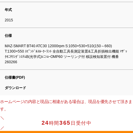
年式
2015
仕様
MAZ-SMART BT40 ATC30 12000rpm S:1050×530×510(150～660)
T:1300×550 ｽﾋﾟﾝﾄﾞﾙｽﾙｰｸｰﾗﾝﾄ 全自動工具長測定装置&工具折損検出機能 ﾏｻﾞｯ
ｸﾓﾆﾀﾘﾝｸﾞｼｽﾃﾑB(光学式)ﾚﾆｼｮｰOMP60 ツーリング付 移設検知装置付 機番
260266
仕様書(PDF)
ダウンロード
ホームページの内容と現品に相違がある場合は、現品を優先させて頂きま
す。
24
365
時間
日受付中