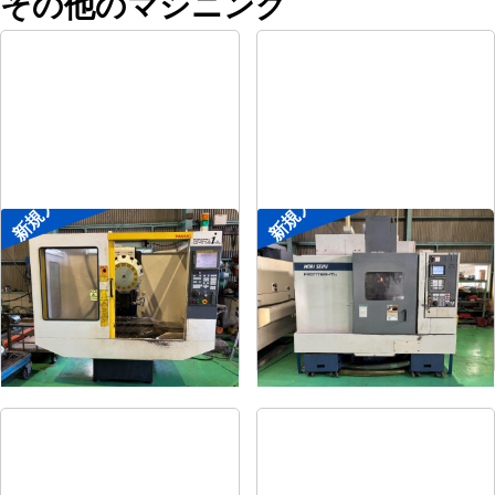
その他のマシニング
新規入荷
新規入荷
ドリリングセンター
#4立マシニング
メーカー
ファナック
メーカー
森精機
形
式
α-T14iAL
形
式
FRONTIER-MⅡ/40
年
式
1999
年
式
1995