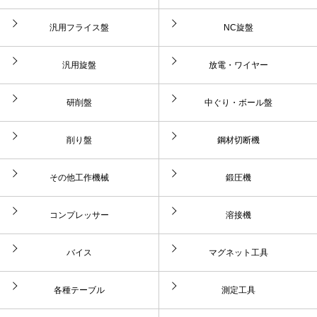
汎用フライス盤
NC旋盤
汎用旋盤
放電・ワイヤー
研削盤
中ぐり・ボール盤
削り盤
鋼材切断機
その他工作機械
鍛圧機
コンプレッサー
溶接機
バイス
マグネット工具
各種テーブル
測定工具