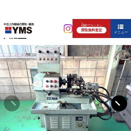
汎用旋盤
40秒でカンタン
買取無料査定
単能盤
メニュー