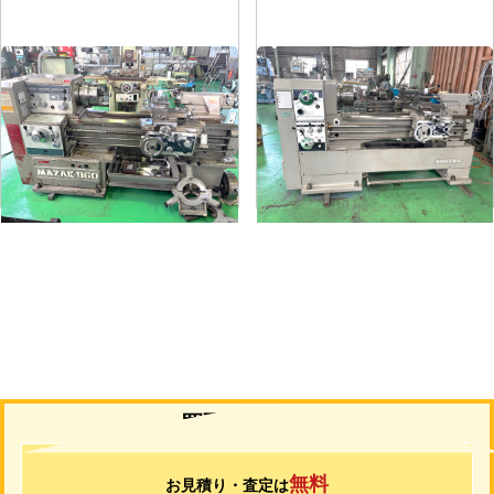
6尺旋盤
7尺旋盤
メーカー
マザック
メーカー
山崎
形
式
MK-860S
形
式
MAZAK-ACE-1000
年
式
1989
年
式
1976
買取について
無料
お見積り・査定は