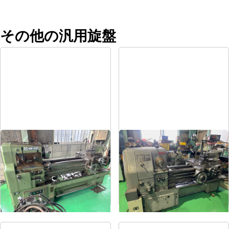
その他の汎用旋盤
8尺旋盤
6尺旋盤
メーカー
森精機
メーカー
オークマ
形
式
MS-1250
形
式
LS-800
年
式
-
年
式
1986