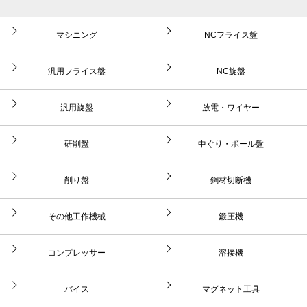
マシニング
NCフライス盤
汎用フライス盤
NC旋盤
汎用旋盤
放電・ワイヤー
研削盤
中ぐり・ボール盤
削り盤
鋼材切断機
その他工作機械
鍛圧機
コンプレッサー
溶接機
バイス
マグネット工具