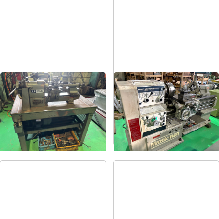
卓上旋盤
6尺旋盤
メーカー
エグロ
メーカー
マザック
形
式
LB8-4B
形
式
MK-860S
年
式
1973
年
式
1989