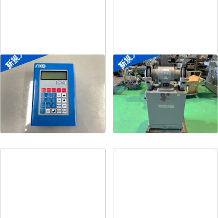
新規入荷
新規入荷
ポータブル入出力装置
両頭グラインダー
菱電工機エンジニアリ
メーカー
淀川電機
メーカー
ング
形
式
FG-255T
形
式
IF-R
年
式
1990
年
式
-