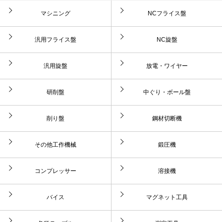
マシニング
NCフライス盤
汎用フライス盤
NC旋盤
汎用旋盤
放電・ワイヤー
研削盤
中ぐり・ボール盤
削り盤
鋼材切断機
その他工作機械
鍛圧機
コンプレッサー
溶接機
バイス
マグネット工具