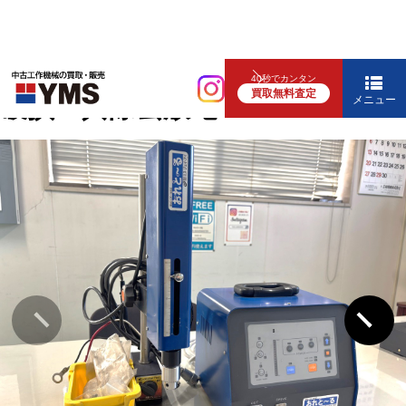
補要工具・機械周辺機器
40秒でカンタン
買取無料査定
破損工具除去放電
メニュー