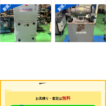
新規入荷
新規入荷
集塵機
両頭グラインダー
メーカー
了生
メーカー
淀川電機
形
式
RD100-1-1.5M
形
式
FG-255T
年
式
2002
年
式
-
買取について
無料
お見積り・査定は