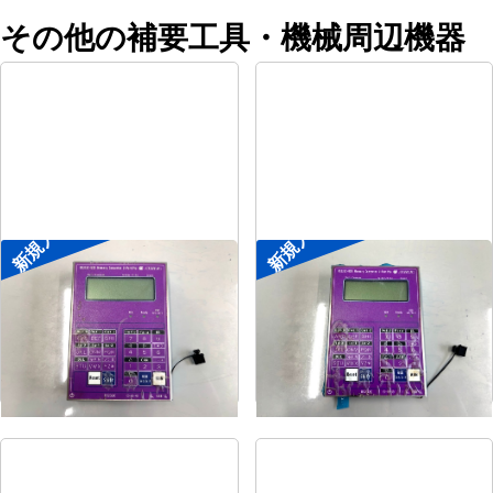
その他の補要工具・機械周辺機器
新規入荷
新規入荷
ポータブル入出力装置
ポータブル入出力装置
メーカー
協立アスリック
メーカー
協立アスリック
形
式
U-Port Pro
形
式
U-Port Pro
年
式
-
年
式
-