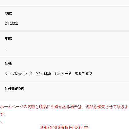
型式
OT-100Z
年式
-
仕様
タップ除去サイズ：M2～M30 おれとーる 製番71912
仕様書(PDF)
ホームページの内容と現品に相違がある場合は、現品を優先させて頂きま
す。
24
365
時間
日受付中