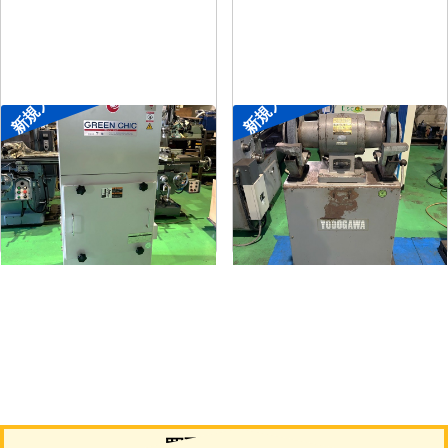
新規入荷
新規入荷
集塵機
両頭グラインダー
メーカー
了生
メーカー
淀川電機
形
式
RD100-1-1.5M
形
式
FG-255T
年
式
2002
年
式
-
買取について