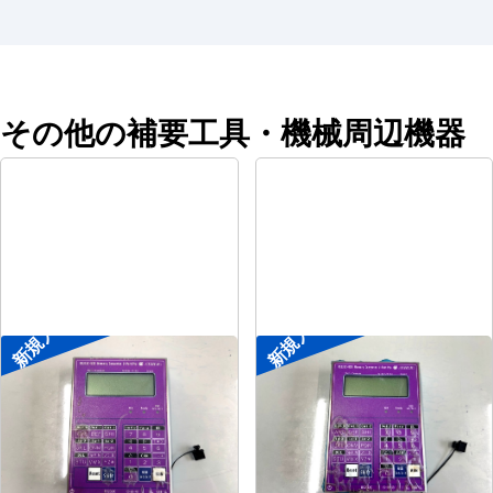
その他の補要工具・機械周辺機器
新規入荷
新規入荷
ポータブル入出力装置
ポータブル入出力装置
メーカー
協立アスリック
メーカー
協立アスリック
形
式
U-Port Pro
形
式
U-Port Pro
年
式
-
年
式
-