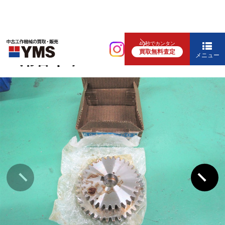
補要工具・機械周辺機器
40秒でカンタン
買取無料査定
BT用替ギヤ
メニュー