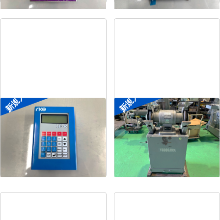
新規入荷
新規入荷
ポータブル入出力装置
両頭グラインダー
菱電工機エンジニアリ
メーカー
淀川電機
メーカー
ング
形
式
FG-255T
形
式
IF-R
年
式
1990
年
式
-