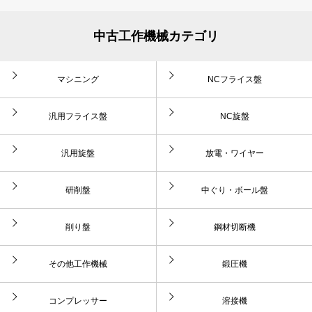
中古工作機械カテゴリ
マシニング
NCフライス盤
汎用フライス盤
NC旋盤
汎用旋盤
放電・ワイヤー
研削盤
中ぐり・ボール盤
削り盤
鋼材切断機
その他工作機械
鍛圧機
コンプレッサー
溶接機