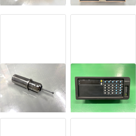
ポイントマスター
スケールカウンター
メーカー
BIG
メーカー
ソニー
形
式
PMG-32
形
式
LH71A-1
年
式
-
年
式
-