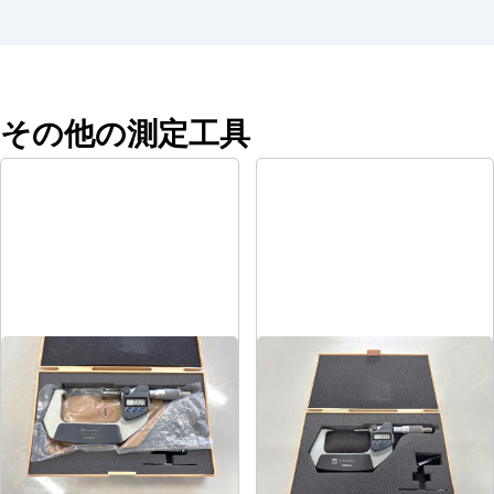
その他の測定工具
デジタルポイントマイクロ
デジタル歯厚マイクロメータ
メータ
メーカー
ミツトヨ
メーカー
ミツトヨ
形
式
GMA-75MX
形
式
CPM30-50MJ
年
式
-
年
式
-