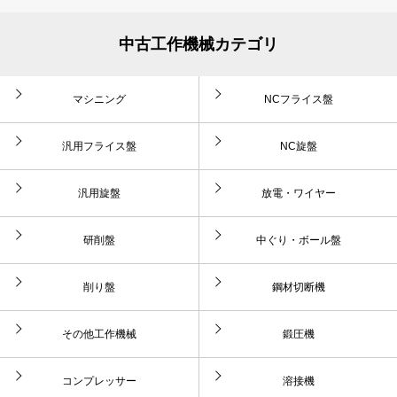
中古工作機械カテゴリ
マシニング
NCフライス盤
汎用フライス盤
NC旋盤
汎用旋盤
放電・ワイヤー
研削盤
中ぐり・ボール盤
削り盤
鋼材切断機
その他工作機械
鍛圧機
コンプレッサー
溶接機