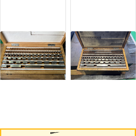
ブロックゲージ
ブロックゲージ
メーカー
クロダ
メーカー
クロダ
形
式
No.1
形
式
-
年
式
1987
年
式
-
買取について