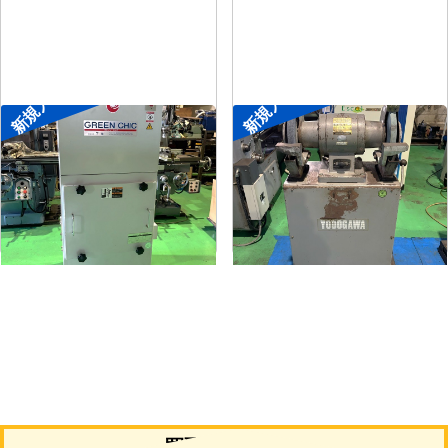
新規入荷
新規入荷
集塵機
両頭グラインダー
メーカー
了生
メーカー
淀川電機
形
式
RD100-1-1.5M
形
式
FG-255T
年
式
2002
年
式
-
買取について