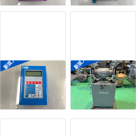
新規入荷
新規入荷
ポータブル入出力装置
両頭グラインダー
菱電工機エンジニアリ
メーカー
淀川電機
メーカー
ング
形
式
FG-255T
形
式
IF-R
年
式
1990
年
式
-