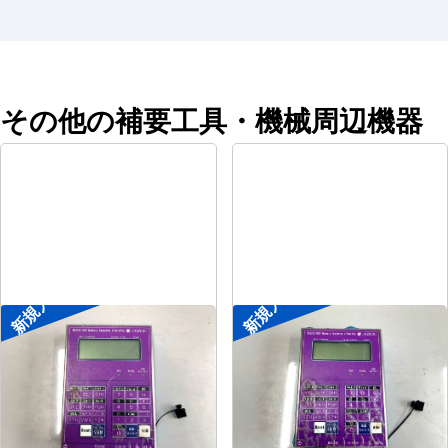
その他の補要工具・機械周辺機器
新規入荷
新規入荷
ポータブル入出力装置
ポータブル入出力装置
メーカー
協立アスリック
メーカー
協立アスリック
形
式
U-Port Pro
形
式
U-Port Pro
年
式
-
年
式
-