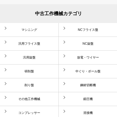
中古工作機械カテゴリ
マシニング
NCフライス盤
汎用フライス盤
NC旋盤
汎用旋盤
放電・ワイヤー
研削盤
中ぐり・ボール盤
削り盤
鋼材切断機
その他工作機械
鍛圧機
コンプレッサー
溶接機