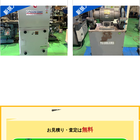
新規入荷
新規入荷
集塵機
両頭グラインダー
メーカー
了生
メーカー
淀川電機
形
式
RD100-1-1.5M
形
式
FG-255T
年
式
2002
年
式
-
買取について
無料
お見積り・査定は