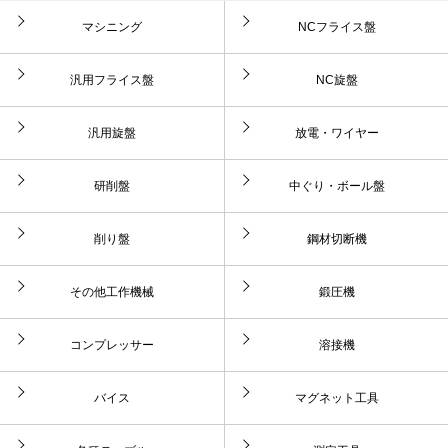
マシニング
NCフライス盤
汎用フライス盤
NC旋盤
汎用旋盤
放電・ワイヤー
研削盤
中ぐり・ボール盤
削り盤
鋼材切断機
その他工作機械
鍛圧機
コンプレッサー
溶接機
バイス
マグネット工具