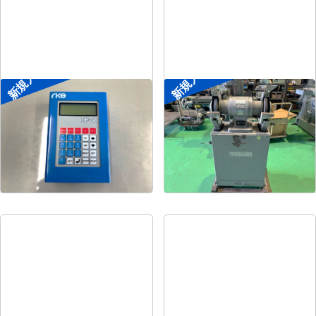
新規入荷
新規入荷
ポータブル入出力装置
両頭グラインダー
菱電工機エンジニアリ
メーカー
淀川電機
メーカー
ング
形
式
FG-255T
形
式
IF-R
年
式
1990
年
式
-