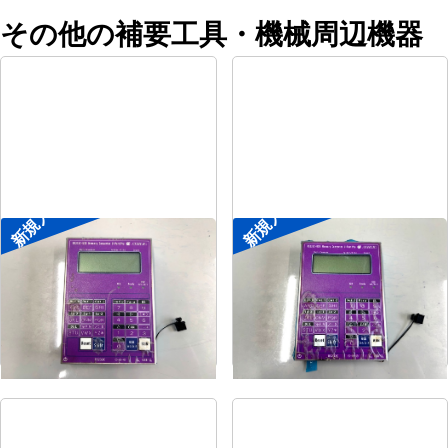
その他の補要工具・機械周辺機器
新規入荷
新規入荷
ポータブル入出力装置
ポータブル入出力装置
メーカー
協立アスリック
メーカー
協立アスリック
形
式
U-Port Pro
形
式
U-Port Pro
年
式
-
年
式
-