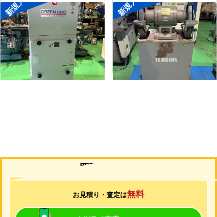
新規入荷
新規入荷
集塵機
両頭グラインダー
メーカー
了生
メーカー
淀川電機
形
式
RD100-1-1.5M
形
式
FG-255T
年
式
2002
年
式
-
買取について
無料
お見積り・査定は