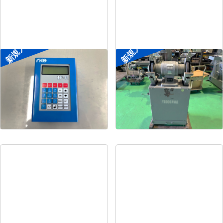
新規入荷
新規入荷
ポータブル入出力装置
両頭グラインダー
菱電工機エンジニアリ
メーカー
淀川電機
メーカー
ング
形
式
FG-255T
形
式
IF-R
年
式
1990
年
式
-