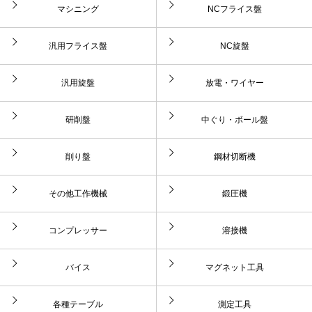
マシニング
NCフライス盤
汎用フライス盤
NC旋盤
汎用旋盤
放電・ワイヤー
研削盤
中ぐり・ボール盤
削り盤
鋼材切断機
その他工作機械
鍛圧機
コンプレッサー
溶接機
バイス
マグネット工具
各種テーブル
測定工具