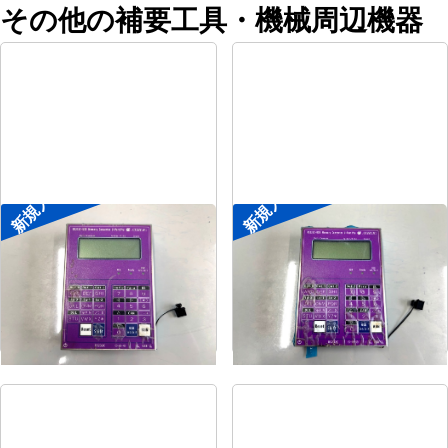
その他の補要工具・機械周辺機器
新規入荷
新規入荷
ポータブル入出力装置
ポータブル入出力装置
メーカー
協立アスリック
メーカー
協立アスリック
形
式
U-Port Pro
形
式
U-Port Pro
年
式
-
年
式
-