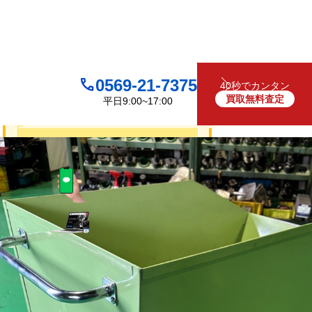
0569-21-7375
40秒でカンタン
買取無料査定
平日9:00~17:00
買取について
無料
お見積り・査定は
LINEで査定
（友だち追加）
買取フォームで査定
お電話でも受け付けております
0569-21-7375