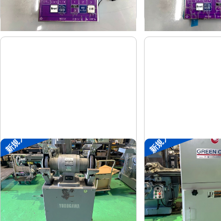
-
-
年
式
年
式
新規入荷
新規入荷
両頭グラインダー
集塵機
淀川電機
了生
メーカー
メーカー
FG-255T
RD100-1-
形
式
形
式
1990
2002
年
式
年
式