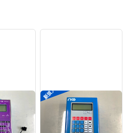
新規入荷
装置
ポータブル入出力装置
リック
菱電工機エンジニアリング
メーカー
IF-R
形
式