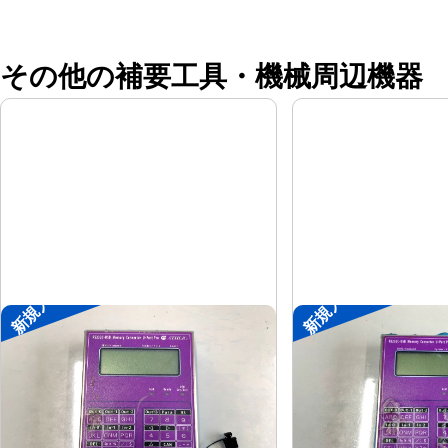
その他の補要工具・機械周辺機器
新規入荷
新規入荷
ポータブル入出力装置
ポータブル入出力
協立アスリック
協立アス
メーカー
メーカー
U-Port Pro
U-Port Pro
形
式
形
式