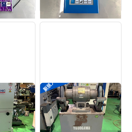
-
年
式
新規入荷
両頭グラインダー
淀川電機
メーカー
1.5M
FG-255T
形
式
-
年
式