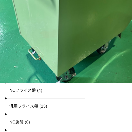
平日9:00~17:00
キーワード検索
カテゴリー一覧
マシニング (8)
NCフライス盤 (4)
汎用フライス盤 (13)
NC旋盤 (6)